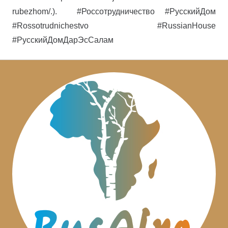
rubezhom/.).
#Россотрудничество #РусскийДом
#Rossotrudnichestvo #RussianHouse
#РусскийДомДарЭсСалам