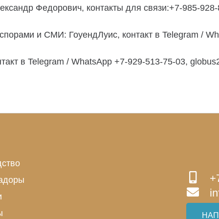
ксандр Федорович, контакты для связи:+7-985-928-8
порами и СМИ: ГоуендЛуис, контакт в Telegram / Wh
кт в Telegram / WhatsApp +7-929-513-75-03, globus
дство
+
адоры
i
и
ы
НАП