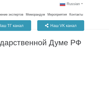
Russian
▼
ение экспертов
Меморандум
Мероприятия
Контакты
Наш ТГ канал
Наш VK канал
ударственной Думе РФ