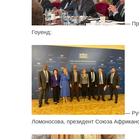
— Пр
Гоуенд;
— Ру
Ломоносова, президент Союза Африканс