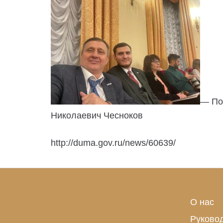
— По
Николаевич Чесноков
http://duma.gov.ru/news/60639/
О нас
Руково